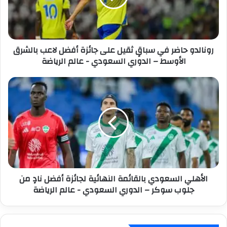
ل
د
ك
و
ت
ح
ر
ا
رونالدو حاضر في سباقٍ ثقيل على جائزة أفضل لاعب بالشرق
و
ض
الأوسط – الدوري السعودي - عالم الرياضة
ن
ر
ي
ف
ي
ا
س
ل
ب
أ
ا
ه
قٍ
ل
ث
ي
ق
ا
ي
ل
ل
س
الأهلي السعودي بالقائمة النهائية لجائزة أفضل نادٍ من
ع
ع
جلوب سوكر – الدوري السعودي - عالم الرياضة
ل
و
ى
د
ج
ي
ا
ب