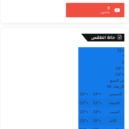
0
متابعون
حالة الطقس
32
+
°
C
34°
+
23°
+
بئر السبع
الأربعاء, 05
الخميس
+
34°
+
22°
الجمعة
+
33°
+
22°
السبت
+
33°
+
22°
الأحد
+
35°
+
23°