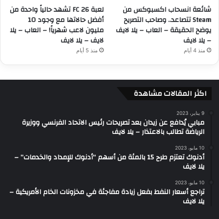
شائعة انسحاب اكسبوكس من
لعبة FC 26 تشهد حالياً واحدة من
Steam تتصاعد.. وصاحب التصريح
أفضل حالاتها مع وجود 10
يوضح الحقيقة – العاب – يلا لايف
مليون لاعب شهرياً! – العاب – يلا
– يلا لايف
لايف – يلا لايف
منذ 4 أيام
منذ 5 أيام
اكثر المقالات مشاهدة
9 يناير، 2023
مبابي يُدافع عن زيدان بعد تصريحات رئيس الاتحاد الفرنسي ووزيرة
الرياضة تطالب بالاعتذار – يلا لايف
10 مايو، 2023
أدنوك تعتزم طرح 15 بالمئة من أسهم “أدنوك للإمداد والخدمات” –
يلا لايف
10 مايو، 2023
تراجع أسعار النفط بفعل زيادة مفاجئة في مخزونات الخام الأمريكية –
يلا لايف