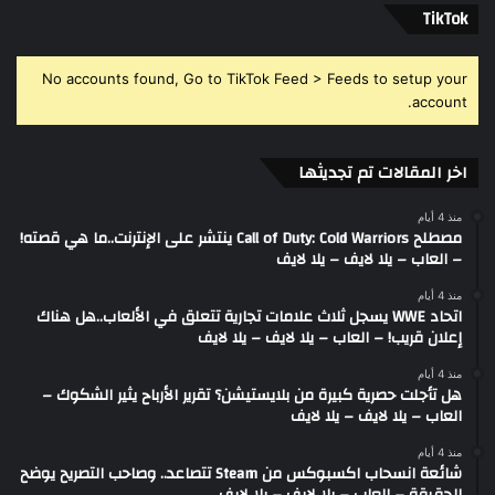
‫TikTok
No accounts found, Go to TikTok Feed > Feeds to setup your
account.
اخر المقالات تم تجديثها
منذ 4 أيام
مصطلح Call of Duty: Cold Warriors ينتشر على الإنترنت..ما هي قصته!
– العاب – يلا لايف – يلا لايف
منذ 4 أيام
اتحاد WWE يسجل ثلاث علامات تجارية تتعلق في الألعاب..هل هناك
إعلان قريب! – العاب – يلا لايف – يلا لايف
منذ 4 أيام
هل تأجلت حصرية كبيرة من بلايستيشن؟ تقرير الأرباح يثير الشكوك –
العاب – يلا لايف – يلا لايف
منذ 4 أيام
شائعة انسحاب اكسبوكس من Steam تتصاعد.. وصاحب التصريح يوضح