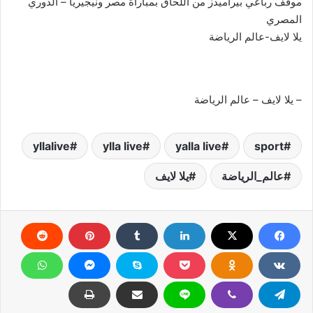
موقف رباعي بيراميدز من اللحاق بمباراة مصر ونيجيريا – الدوري
المصري
يلا لايف-عالم الرياضة
– يلا لايف – عالم الرياضة
yllalive
ylla live
yalla live
sport
عالم_الرياضة
يلا لايف