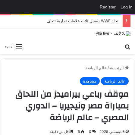
Register
Log In
اتحاد WWE يسجل ثلاث علامات تجارية تتعلق في الألعاب..هل هناك إعلان قريب! – العاب – يلا لايف – يلا لايف
بحث عن
القائمة
الرئيسية
/
عالم الرياضة
عالم الرياضة
مشاهدة
موقف رباعي بيراميدز من اللحاق
بمباراة مصر ونيجيريا – الدوري
المصري – عالم الرياضة
3 ديسمبر، 2025
0
5
أقل من دقيقة