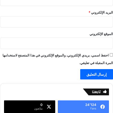
ل
ر
ر
ي
البريد الإلكتروني
*
ي
ا
ا
ل
ض
س
ة
ع
الموقع الإلكتروني
و
د
ي
-
احفظ اسمي، بريدي الإلكتروني، والموقع الإلكتروني في هذا المتصفح لاستخدامها
ع
ا
المرة المقبلة في تعليقي.
ل
م
ا
ل
ر
تابعنا
ي
ا
ض
0
24٬124
Fans
متابعون
ة