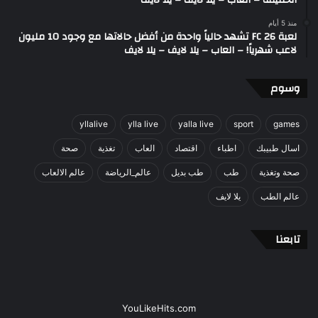
الحقيقة – العاب – يلا لايف – يلا لايف
منذ 5 أيام
لعبة FC 26 تشهد حالياً واحدة من أفضل حالاتها مع وجود 10 مليون
لاعب شهرياً! – العاب – يلا لايف – يلا لايف
وسوم
yllalive
ylla live
yalla live
sport
games
اسال طبيبك
اطباء
اقتصاد
العاب
تغذية
صحة
صحة وتغذية
طب
طب بديل
عالم_الرياضة
عالم الالعاب
عالم الطب
يلا لايف
تابعنا
YouLikeHits.com