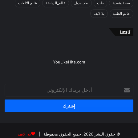
صحة وتغذية
طب
طب بديل
عالم_الرياضة
عالم الالعاب
عالم الطب
يلا لايف
تابعنا
YouLikeHits.com
أدخل
بريدك
الإلكتروني
© حقوق النشر 2026، جميع الحقوق محفوظة |
يلا لايف