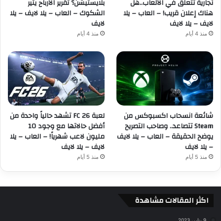
تجارية تتعلق في الألعاب..هل
بلايستيشن؟ تقرير الأرباح يثير
هناك إعلان قريب! – العاب – يلا
الشكوك – العاب – يلا لايف – يلا
لايف – يلا لايف
لايف
منذ 4 أيام
منذ 4 أيام
شائعة انسحاب اكسبوكس من
لعبة FC 26 تشهد حالياً واحدة من
Steam تتصاعد.. وصاحب التصريح
أفضل حالاتها مع وجود 10
يوضح الحقيقة – العاب – يلا لايف
مليون لاعب شهرياً! – العاب – يلا
– يلا لايف
لايف – يلا لايف
منذ 5 أيام
منذ 5 أيام
اكثر المقالات مشاهدة
9 يناير، 2023