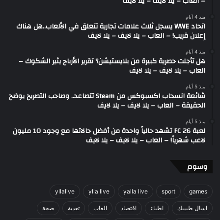
– العاب – يلا لايف – يلا لايف
منذ 4 أيام
اتحاد WWE يسجل ثلاث علامات تجارية تتعلق في الألعاب..هل هناك
إعلان قريب! – العاب – يلا لايف – يلا لايف
منذ 4 أيام
هل تأجلت حصرية كبيرة من بلايستيشن؟ تقرير الأرباح يثير الشكوك –
العاب – يلا لايف – يلا لايف
منذ 5 أيام
شائعة انسحاب اكسبوكس من Steam تتصاعد.. وصاحب التصريح يوضح
الحقيقة – العاب – يلا لايف – يلا لايف
منذ 5 أيام
لعبة FC 26 تشهد حالياً واحدة من أفضل حالاتها مع وجود 10 مليون
لاعب شهرياً! – العاب – يلا لايف – يلا لايف
وسوم
yllalive
ylla live
yalla live
sport
games
اسال طبيبك
اطباء
اقتصاد
العاب
تغذية
صحة