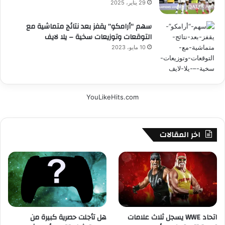
29 يناير، 2025
سهم “أرامكو” يقفز بعد نتائج متماشية مع
التوقعات وتوزيعات سخية – يلا لايف
10 مايو، 2023
YouLikeHits.com
اخر المقالات
اتحاد WWE يسجل ثلاث علامات
هل تأجلت حصرية كبيرة من