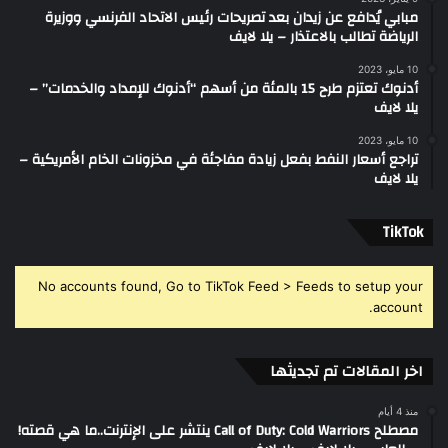
مبابي يُدافع عن زيدان بعد تصريحات رئيس الاتحاد الفرنسي ووزيرة
الرياضة تطالب بالاعتذار – يلا لايف
10 مايو، 2023
أدنوك تعتزم طرح 15 بالمئة من أسهم “أدنوك للإمداد والخدمات” –
يلا لايف
10 مايو، 2023
تراجع أسعار النفط بفعل زيادة مفاجئة في مخزونات الخام الأمريكية –
يلا لايف
‫TikTok
No accounts found, Go to TikTok Feed > Feeds to setup your
account.
اخر المقالات تم تجديثها
منذ 4 أيام
مصطلح Call of Duty: Cold Warriors ينتشر على الإنترنت..ما هي قصته!