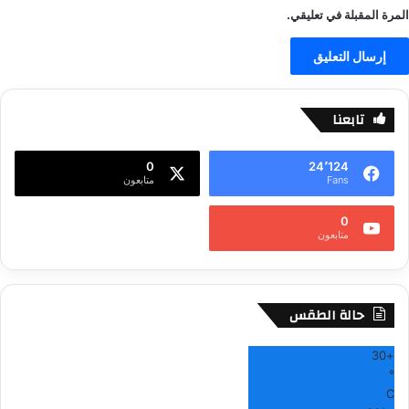
المرة المقبلة في تعليقي.
تابعنا
0
24٬124
Fans
متابعون
0
متابعون
حالة الطقس
30
+
°
C