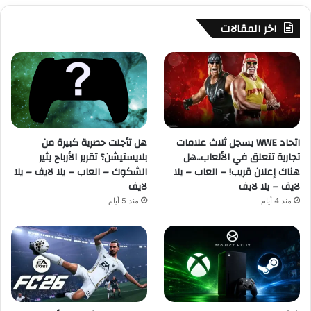
اخر المقالات
اتحاد WWE يسجل ثلاث علامات
هل تأجلت حصرية كبيرة من
تجارية تتعلق في الألعاب..هل
بلايستيشن؟ تقرير الأرباح يثير
هناك إعلان قريب! – العاب – يلا
الشكوك – العاب – يلا لايف – يلا
لايف – يلا لايف
لايف
منذ 4 أيام
منذ 5 أيام