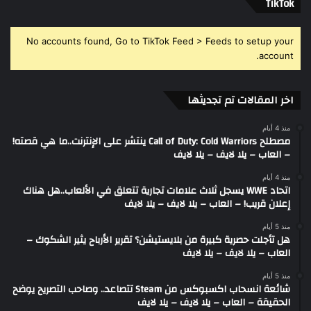
‫TikTok
No accounts found, Go to TikTok Feed > Feeds to setup your
account.
اخر المقالات تم تجديثها
منذ 4 أيام
مصطلح Call of Duty: Cold Warriors ينتشر على الإنترنت..ما هي قصته!
– العاب – يلا لايف – يلا لايف
منذ 4 أيام
اتحاد WWE يسجل ثلاث علامات تجارية تتعلق في الألعاب..هل هناك
إعلان قريب! – العاب – يلا لايف – يلا لايف
منذ 5 أيام
هل تأجلت حصرية كبيرة من بلايستيشن؟ تقرير الأرباح يثير الشكوك –
العاب – يلا لايف – يلا لايف
منذ 5 أيام
شائعة انسحاب اكسبوكس من Steam تتصاعد.. وصاحب التصريح يوضح
الحقيقة – العاب – يلا لايف – يلا لايف