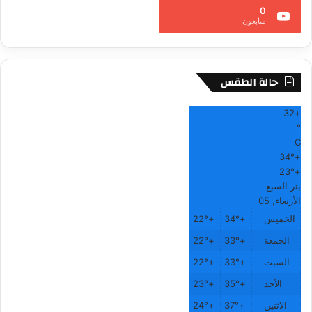
0
متابعون
حالة الطقس
32
+
°
C
34°
+
23°
+
بئر السبع
الأربعاء, 05
الخميس
+
34°
+
22°
الجمعة
+
33°
+
22°
السبت
+
33°
+
22°
الأحد
+
35°
+
23°
الاثنين
+
37°
+
24°