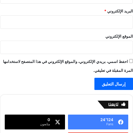
ا
ب
ل
–
البريد الإلكتروني
*
ا
ي
ي
ل
ف
ا
-
ل
الموقع الإلكتروني
ي
ا
ل
ي
ا
ف
ل
-
احفظ اسمي، بريدي الإلكتروني، والموقع الإلكتروني في هذا المتصفح لاستخدامها
ا
ي
ي
ل
المرة المقبلة في تعليقي.
ف
ا
ل
ا
ي
ف
تابعنا
0
24٬124
Fans
متابعون