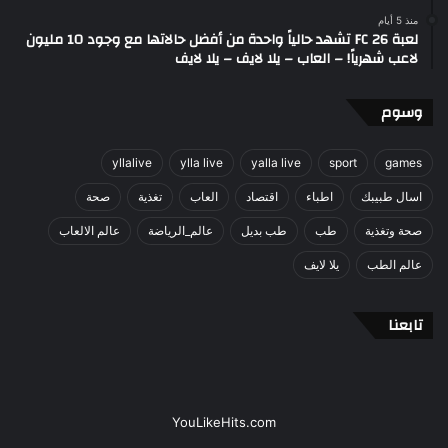
منذ 5 أيام
لعبة FC 26 تشهد حالياً واحدة من أفضل حالاتها مع وجود 10 مليون
لاعب شهرياً! – العاب – يلا لايف – يلا لايف
وسوم
yllalive
ylla live
yalla live
sport
games
اسال طبيبك
اطباء
اقتصاد
العاب
تغذية
صحة
صحة وتغذية
طب
طب بديل
عالم_الرياضة
عالم الالعاب
عالم الطب
يلا لايف
تابعنا
YouLikeHits.com