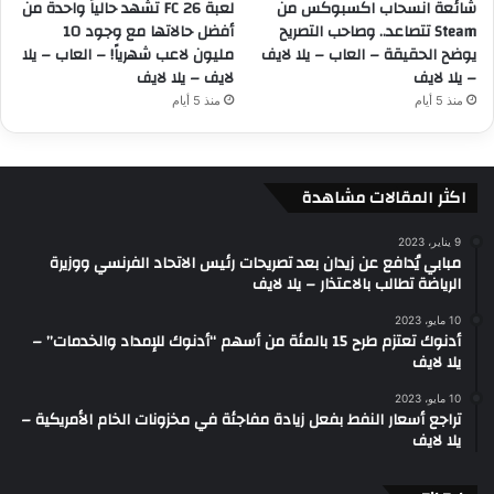
شائعة انسحاب اكسبوكس من
لعبة FC 26 تشهد حالياً واحدة من
Steam تتصاعد.. وصاحب التصريح
أفضل حالاتها مع وجود 10
يوضح الحقيقة – العاب – يلا لايف
مليون لاعب شهرياً! – العاب – يلا
– يلا لايف
لايف – يلا لايف
منذ 5 أيام
منذ 5 أيام
اكثر المقالات مشاهدة
9 يناير، 2023
مبابي يُدافع عن زيدان بعد تصريحات رئيس الاتحاد الفرنسي ووزيرة
الرياضة تطالب بالاعتذار – يلا لايف
10 مايو، 2023
أدنوك تعتزم طرح 15 بالمئة من أسهم “أدنوك للإمداد والخدمات” –
يلا لايف
10 مايو، 2023
تراجع أسعار النفط بفعل زيادة مفاجئة في مخزونات الخام الأمريكية –
يلا لايف