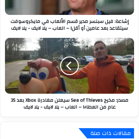
ك
ف
ت
ي
ر
ل
إشاعة: فيل سبنسر مدير قسم الألعاب في مايكروسوفت
و
س
سيتقاعد بعد عامين أو أقل! – العاب – يلا لايف - يلا لايف
ن
ب
ي
ن
س
م
ر
ص
م
د
د
ر
ي
:
ر
م
ق
خ
س
ر
م
ج
مصدر: مخرج Sea of Thieves سيعلن مغادرة Xbox بعد 35
ا
S
عام من العطاء! – العاب – يلا لايف - يلا لايف
ل
e
أ
a
ل
o
ع
f
مقالات ذات صلة
ا
T
ب
h