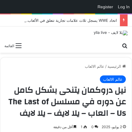
Register
Log In
اتحاد WWE يسجل ثلاث علامات تجارية تتعلق في الألعاب..هل هناك إعلان قريب! – العاب – يلا لايف – يلا لايف
بحث عن
القائمة
الرئيسية
/
عالم الالعاب
عالم الالعاب
نيل دروكمان يتنحى بشكل كامل
عن دوره في مسلسل The Last of
Us – العاب – يلا لايف – يلا لايف
2 يوليو، 2025
0
1
أقل من دقيقة