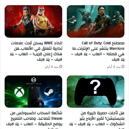
ف
i
ي
e
م
v
ا
e
ي
s
ك
س
ر
مصطلح Call of Duty: Cold
اتحاد WWE يسجل ثلاث علامات
ي
Warriors ينتشر على الإنترنت..ما
تجارية تتعلق في الألعاب..هل
و
ع
هي قصته! – العاب – يلا لايف –
هناك إعلان قريب! – العاب – يلا
س
ل
يلا لايف
لايف – يلا لايف
و
ن
ف
م
منذ 4 أيام
منذ 4 أيام
ت
غ
س
ا
ي
د
ت
ر
ق
ة
ا
X
ع
b
هل تأجلت حصرية كبيرة من
شائعة انسحاب اكسبوكس من
د
o
بلايستيشن؟ تقرير الأرباح يثير
Steam تتصاعد.. وصاحب التصريح
ب
x
الشكوك – العاب – يلا لايف – يلا
يوضح الحقيقة – العاب – يلا لايف
ع
ب