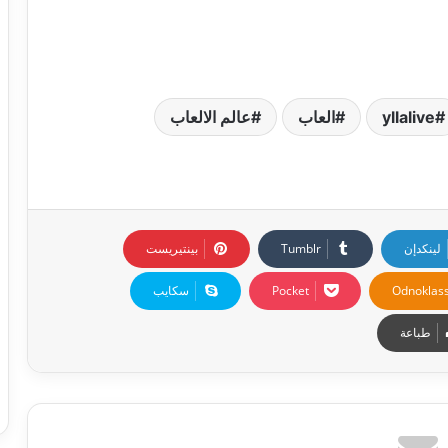
yllalive
العاب
عالم الالعاب
لينكدإن
بينتيريست
Odnoklass
‫Pocket
سكايب
طباعة