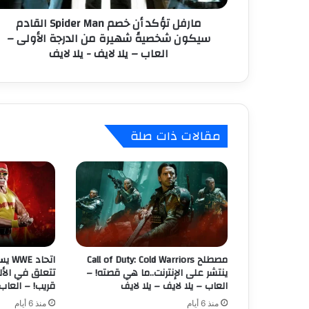
د
ن
مارفل تؤكد أن خصم Spider Man القادم
أ
ي
سيكون شخصيةً شهيرة من الدرجة الأولى –
ن
العاب – يلا لايف - يلا لايف
خ
ص
م
S
p
i
مقالات ذات صلة
d
e
r
M
a
n
ا
ل
ق
مصطلح Call of Duty: Cold Warriors
اتحا
ا
ينتشر على الإنترنت..ما هي قصته! –
تتعلق في الأل
د
العاب – يلا لايف – يلا لايف
قريب! – العاب 
م
منذ 6 أيام
منذ 6 أيام