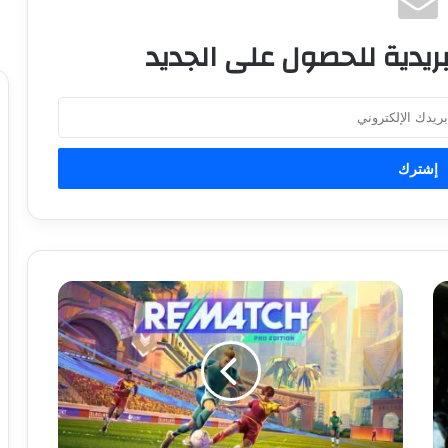
ريدية للحصول على الجديد
ل
ع
ب
ة
ك
ر
ة
ا