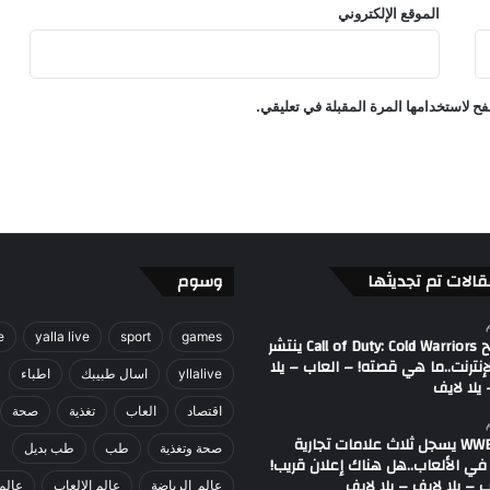
الموقع الإلكتروني
F
C
2
5
ح لاستخدامها المرة المقبلة في تعليقي.
!
–
ا
ل
ع
ا
ب
–
قالات تم تجديثها
وسوم
ي
ل
e
yalla live
sport
games
ا
مصطلح Call of Duty: Cold Warriors ينتشر
إنترنت..ما هي قصته! – العاب – يلا
ل
yllalive
اسال طبيبك
اطباء
يلا لايف
ا
ي
اقتصاد
العاب
تغذية
صحة
ف
اتحاد WWE يسجل ثلاث علامات تجارية
صحة وتغذية
طب
طب بديل
-
في الألعاب..هل هناك إعلان قريب!
ي
 – يلا لايف – يلا لايف
عالم_الرياضة
عالم الالعاب
عالم