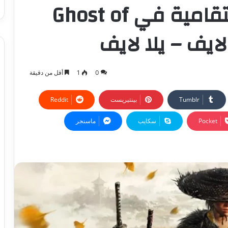
وطن الى مطاردة إنتقامية في Ghost of
0
1
أقل من دقيقة
بينتيريست
‫Pocket
سكايب
ماسنجر