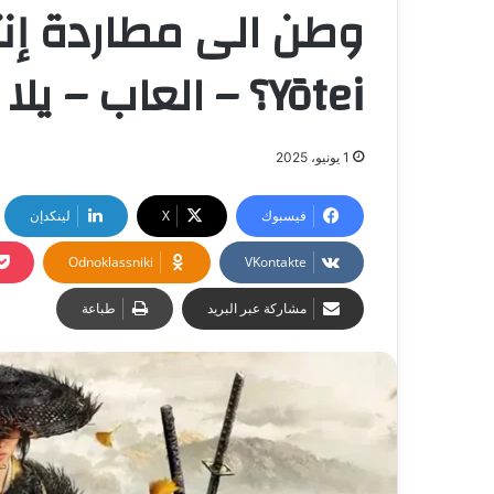
Yōtei؟ – العاب – يلا لايف – يلا لايف
1 يونيو، 2025
فيسبوك
‫X
لينكدإن
Odnoklassniki
مشاركة عبر البريد
طباعة