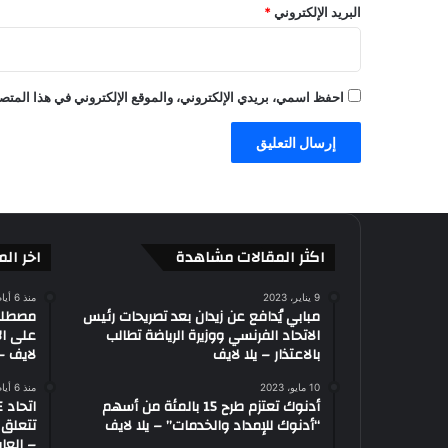
البريد الإلكتروني
*
ة
ا
ل
أ
احفظ اسمي، بريدي الإلكتروني، والموقع الإلكتروني في هذا المتصف
و
ل
ى
–
ا
ل
ع
ا
اكثر المقالات مشاهدة
اخر الم
ب
–
9 يناير، 2023
منذ 6 أيام
ي
مبابي يُدافع عن زيدان بعد تصريحات رئيس
الاتحاد الفرنسي ووزيرة الرياضة تطالب
على ال
ل
بالاعتذار – يلا لايف
لايف – 
ا
ل
10 مايو، 2023
منذ 6 أيام
ا
أدنوك تعتزم طرح 15 بالمئة من أسهم
ي
“أدنوك للإمداد والخدمات” – يلا لايف
تتعلق 
ف
– العاب