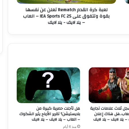
ل
لعبة كرة القدم Rematch تعلن عن نفسها
ق
بقوة وتتفوق على EA Sports FC 25! – العاب
د
– يلا لايف - يلا لايف
م
R
e
m
a
t
c
h
ت
ع
ل
ن
ع
ن
ن
د WWE يسجل ثلاث علامات تجارية
هل تأجلت حصرية كبيرة من
ف
عاب..هل هناك إعلان
بلايستيشن؟ تقرير الأرباح يثير الشكوك
س
– يلا لايف – يلا لايف
– العاب – يلا لايف – يلا لايف
ه
منذ 6 أيام