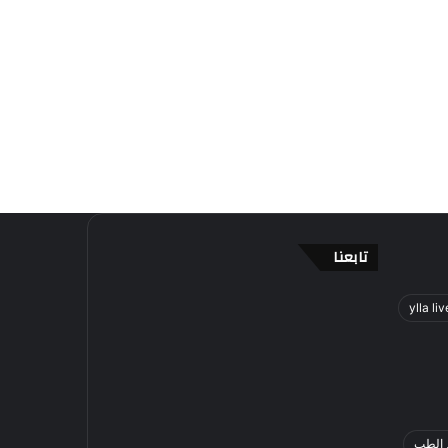
تابعنا
ylla liv
 الطب