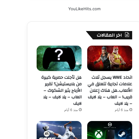
YouLikeHits.com
اخر المقالات
اتحاد WWE يسجل ثلاث
هل تأجلت حصرية كبيرة
علامات تجارية تتعلق في
من بلايستيشن؟ تقرير
الألعاب..هل هناك إعلان
الأرباح يثير الشكوك –
قريب! – العاب – يلا لايف
العاب – يلا لايف – يلا
– يلا لايف
لايف
منذ 6 أيام
منذ 6 أيام