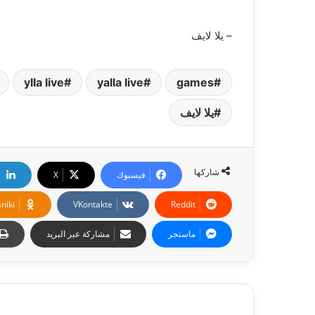
– يلا لايف
ylla live
yalla live
games
يلا لايف
شاركها
فيسبوك
‫X
niki
ماسنجر
مشاركة عبر البريد