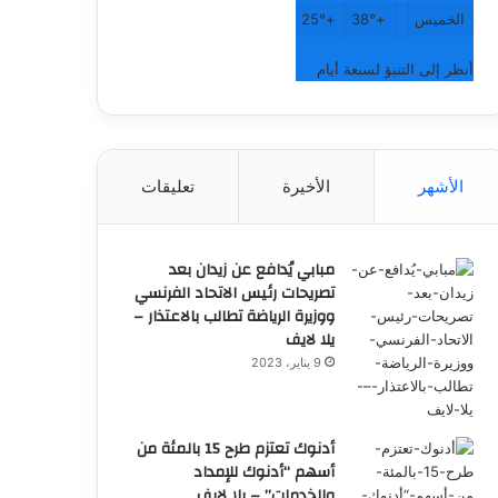
الخميس
+
38°
+
25°
أنظر إلى التنبؤ لسبعة أيام
الأشهر
الأخيرة
تعليقات
مبابي يُدافع عن زيدان بعد
تصريحات رئيس الاتحاد الفرنسي
ووزيرة الرياضة تطالب بالاعتذار –
يلا لايف
9 يناير، 2023
أدنوك تعتزم طرح 15 بالمئة من
أسهم “أدنوك للإمداد
والخدمات” – يلا لايف