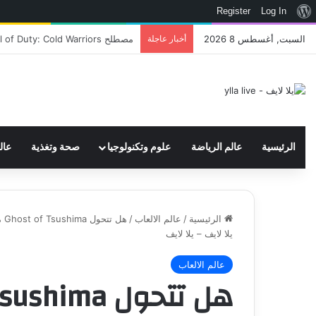
نبذة
Register
Log In
عن
السبت, أغسطس 8 2026
أخبار عاجلة
اتحاد WWE يسجل ثلاث علامات تجارية تتعلق في الألعاب..هل هناك إعلان قريب! – العاب – يلا لايف – يلا لايف
ووردبريس
الرئيسية
عالم الرياضة
علوم وتكنولوجيا
صحة وتغذية
عال
الرئيسية
/
عالم الالعاب
/
يلا لايف – يلا لايف
عالم الالعاب