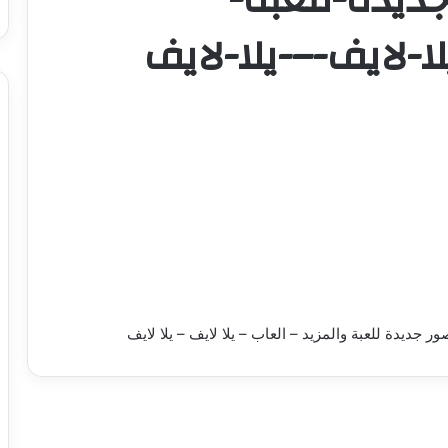
ا-لايف-–-يلا-لايف