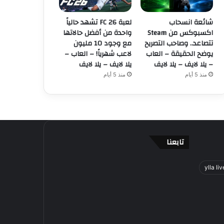
شائعة انسحاب
لعبة FC 26 تشهد حالياً
اكسبوكس من Steam
واحدة من أفضل حالاتها
تتصاعد.. وصاحب التصريح
مع وجود 10 مليون
يوضح الحقيقة – العاب
لاعب شهرياً! – العاب –
– يلا لايف – يلا لايف
يلا لايف – يلا لايف
منذ 5 أيام
منذ 5 أيام
تابعنا
ylla liv