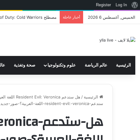
نبذة
Register
Log In
عن
الخميس, أغسطس 6 2026
أخبار عاجلة
اتحاد WWE يسجل ثلاث علامات تجارية تتعلق في الألعاب..هل هناك إعلان قريب! – العاب – يلا لايف – يلا لايف
ووردبريس
الرئيسية
عالم الرياضة
علوم وتكنولوجيا
صحة وتغذية
عال
الرئيسية
/
هل ستدعم Resident Evil: Veronica اللغة العربية؟ صور جديدة للعبة والمزيد – العاب – يلا لايف - يلا لايف
ستدعم-resident-evil:-veronica-اللغة-العربية؟-صور-جديدة-للعبة-والمزيد-–-العاب-–-يلا-لايف-–-يلا-لايف
اللغة-العربية؟-صور-