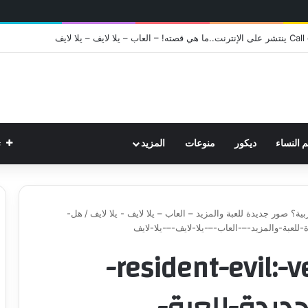
ت
م النساء
ديكور
منوعات
المزيد
/
هل-
هل-ستدعم-resident-evil:-veronica-
جديدة-للعبة-