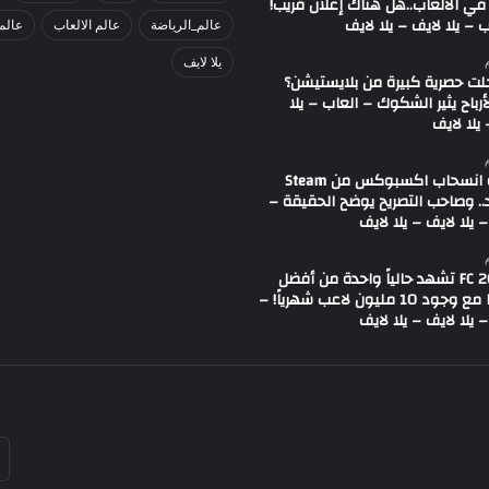
في الألعاب..هل هناك إعلان قريب!
 – يلا لايف – يلا لايف
عالم_الرياضة
عالم الالعاب
عالم
يلا لايف
لت حصرية كبيرة من بلايستيشن؟
لأرباح يثير الشكوك – العاب – يلا
يلا لايف
شائعة انسحاب اكسبوكس من Steam
.. وصاحب التصريح يوضح الحقيقة –
 يلا لايف – يلا لايف
لعبة FC 26 تشهد حالياً واحدة من أفضل
حالاتها مع وجود 10 مليون لاعب شهرياً! –
 يلا لايف – يلا لايف
أد
بر