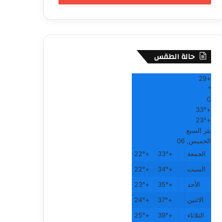
حالة الطقس
29
+
°
C
33°
+
23°
+
بئر السبع
الخميس, 06
الجمعة
+
33°
+
22°
السبت
+
34°
+
22°
الأحد
+
35°
+
23°
الاثنين
+
37°
+
24°
الثلاثاء
+
39°
+
25°