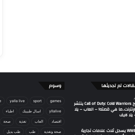
قالات تم تجديثها
وسوم
e
yalla live
sport
games
مصطلح Call of Duty: Cold Warriors ينتشر
إنترنت..ما هي قصته! – العاب – يلا
yllalive
اسال طبيبك
اطباء
يلا لايف
اقتصاد
العاب
تغذية
صحة
اتحاد WWE يسجل ثلاث علامات تجارية
صحة وتغذية
طب
طب بديل