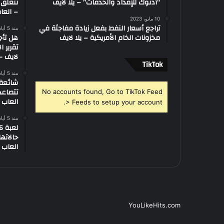
“أدنوك للإمداد والخدمات” – يلا لايف
تتعلق 
– العاب
10 مايو، 2023
تراجع أسعار النفط بفعل زيادة مفاجئة في
منذ 5 أيام
مخزونات الخام الأمريكية – يلا لايف
هل تأج
تقرير ا
لايف – 
‫TikTok
منذ 5 أيام
تتصاعد
No accounts found, Go to TikTok Feed
العاب –
> Feeds to setup your account.
منذ 5 أيام
العاب –
YouLikeHits.com