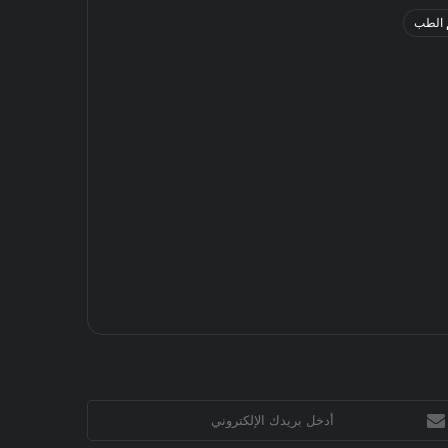
 الطب
خل
يدك