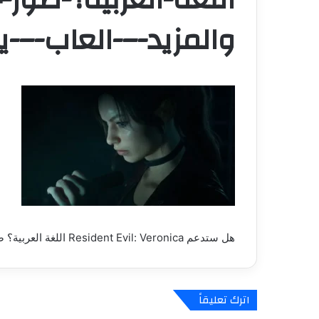
والمزيد-–-العاب-–-يل
هل ستدعم Resident Evil: Veronica اللغة العربية؟ صور جديدة للعبة والمزيد – العاب – يلا لايف – يلا لايف
اترك تعليقاً