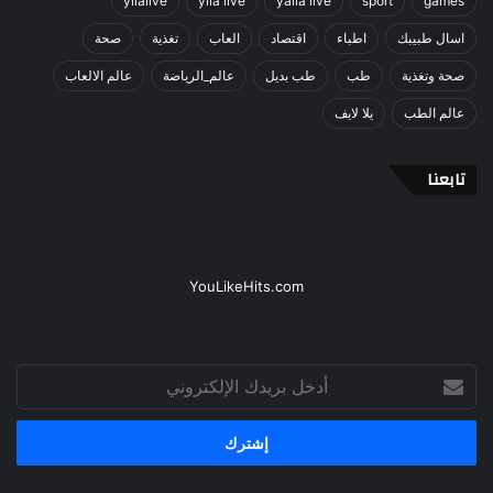
yllalive
ylla live
yalla live
sport
games
اسال طبيبك
اطباء
اقتصاد
العاب
تغذية
صحة
صحة وتغذية
طب
طب بديل
عالم_الرياضة
عالم الالعاب
عالم الطب
يلا لايف
تابعنا
YouLikeHits.com
أدخل
بريدك
الإلكتروني