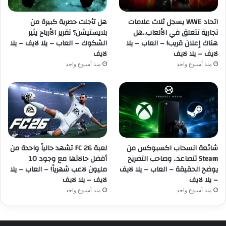
اتحاد WWE يسجل ثلاث علامات
هل تأجلت حصرية كبيرة من
تجارية تتعلق في الألعاب..هل
بلايستيشن؟ تقرير الأرباح يثير
هناك إعلان قريب! – العاب – يلا
الشكوك – العاب – يلا لايف – يلا
لايف – يلا لايف
لايف
منذ أسبوع واحد
منذ أسبوع واحد
شائعة انسحاب اكسبوكس من
لعبة FC 26 تشهد حالياً واحدة من
Steam تتصاعد.. وصاحب التصريح
أفضل حالاتها مع وجود 10
يوضح الحقيقة – العاب – يلا لايف
مليون لاعب شهرياً! – العاب – يلا
– يلا لايف
لايف – يلا لايف
منذ أسبوع واحد
منذ أسبوع واحد