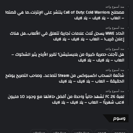
منذ أسبوع واحد
مصطلح Call of Duty: Cold Warriors ينتشر على الإنترنت..ما هي قصته!
– العاب – يلا لايف – يلا لايف
منذ أسبوع واحد
اتحاد WWE يسجل ثلاث علامات تجارية تتعلق في الألعاب..هل هناك
إعلان قريب! – العاب – يلا لايف – يلا لايف
منذ أسبوع واحد
هل تأجلت حصرية كبيرة من بلايستيشن؟ تقرير الأرباح يثير الشكوك –
العاب – يلا لايف – يلا لايف
منذ أسبوع واحد
شائعة انسحاب اكسبوكس من Steam تتصاعد.. وصاحب التصريح يوضح
الحقيقة – العاب – يلا لايف – يلا لايف
منذ أسبوع واحد
لعبة FC 26 تشهد حالياً واحدة من أفضل حالاتها مع وجود 10 مليون
لاعب شهرياً! – العاب – يلا لايف – يلا لايف
وسوم