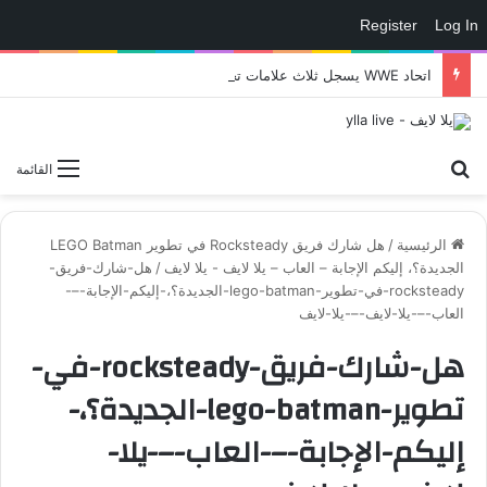
Register
Log In
اتحاد WWE يسجل ثلاث علامات تجارية تتعلق في الألعاب..هل هناك إعلان قريب! – العاب – يلا لايف – يلا لايف
بحث عن
القائمة
الرئيسية
/
هل شارك فريق Rocksteady في تطوير LEGO Batman
الجديدة؟، إليكم الإجابة – العاب – يلا لايف - يلا لايف
/
هل-شارك-فريق-
rocksteady-في-تطوير-lego-batman-الجديدة؟،-إليكم-الإجابة-–-
العاب-–-يلا-لايف-–-يلا-لايف
هل-شارك-فريق-rocksteady-في-
تطوير-lego-batman-الجديدة؟،-
إليكم-الإجابة-–-العاب-–-يلا-