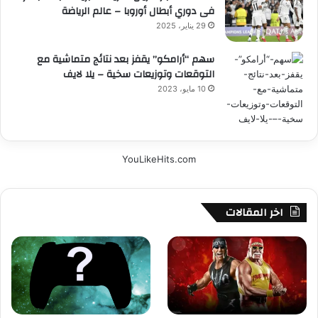
فى دوري أبطال أوروبا – عالم الرياضة
29 يناير، 2025
سهم “أرامكو” يقفز بعد نتائج متماشية مع
التوقعات وتوزيعات سخية – يلا لايف
10 مايو، 2023
YouLikeHits.com
اخر المقالات