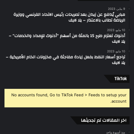
9 يناير، 2023
مبابي يُدافع عن زيدان بعد تصريحات رئيس الاتحاد الفرنسي ووزيرة
الرياضة تطالب بالاعتذار – يلا لايف
10 مايو، 2023
أدنوك تعتزم طرح 15 بالمئة من أسهم “أدنوك للإمداد والخدمات” –
يلا لايف
10 مايو، 2023
تراجع أسعار النفط بفعل زيادة مفاجئة في مخزونات الخام الأمريكية –
يلا لايف
‫TikTok
No accounts found, Go to TikTok Feed > Feeds to setup your
account.
اخر المقالات تم تجديثها
منذ أسبوع واحد