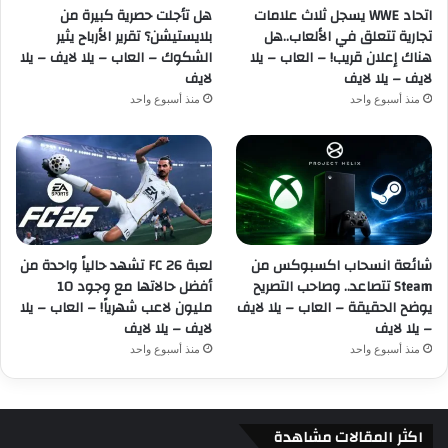
اتحاد WWE يسجل ثلاث علامات
هل تأجلت حصرية كبيرة من
تجارية تتعلق في الألعاب..هل
بلايستيشن؟ تقرير الأرباح يثير
هناك إعلان قريب! – العاب – يلا
الشكوك – العاب – يلا لايف – يلا
لايف – يلا لايف
لايف
منذ أسبوع واحد
منذ أسبوع واحد
شائعة انسحاب اكسبوكس من
لعبة FC 26 تشهد حالياً واحدة من
Steam تتصاعد.. وصاحب التصريح
أفضل حالاتها مع وجود 10
يوضح الحقيقة – العاب – يلا لايف
مليون لاعب شهرياً! – العاب – يلا
– يلا لايف
لايف – يلا لايف
منذ أسبوع واحد
منذ أسبوع واحد
اكثر المقالات مشاهدة