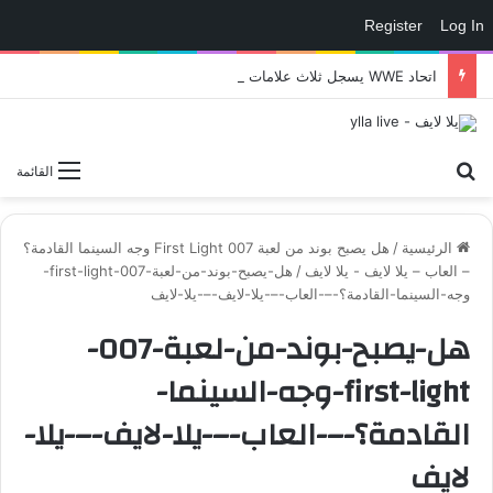
Register
Log In
اتحاد WWE يسجل ثلاث علامات تجارية تتعلق في الألعاب..هل هناك إعلان قريب! – العاب – يلا لايف – يلا لايف
بحث عن
القائمة
الرئيسية
/
هل يصبح بوند من لعبة 007 First Light وجه السينما القادمة؟
– العاب – يلا لايف - يلا لايف
/
هل-يصبح-بوند-من-لعبة-007-first-light-
وجه-السينما-القادمة؟-–-العاب-–-يلا-لايف-–-يلا-لايف
هل-يصبح-بوند-من-لعبة-007-
first-light-وجه-السينما-
القادمة؟-–-العاب-–-يلا-لايف-–-يلا-
لايف