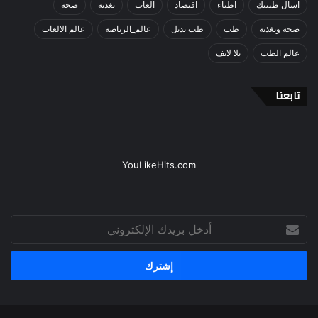
اسال طبيبك
اطباء
اقتصاد
العاب
تغذية
صحة
صحة وتغذية
طب
طب بديل
عالم_الرياضة
عالم الالعاب
عالم الطب
يلا لايف
تابعنا
YouLikeHits.com
أدخل
بريدك
الإلكتروني