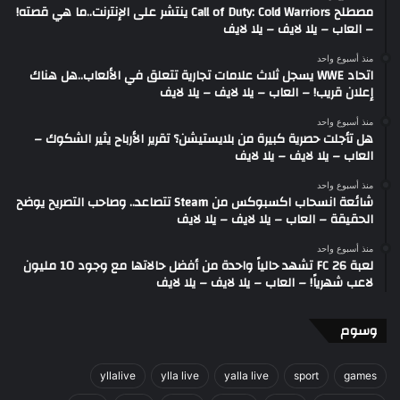
مصطلح Call of Duty: Cold Warriors ينتشر على الإنترنت..ما هي قصته!
– العاب – يلا لايف – يلا لايف
منذ أسبوع واحد
اتحاد WWE يسجل ثلاث علامات تجارية تتعلق في الألعاب..هل هناك
إعلان قريب! – العاب – يلا لايف – يلا لايف
منذ أسبوع واحد
هل تأجلت حصرية كبيرة من بلايستيشن؟ تقرير الأرباح يثير الشكوك –
العاب – يلا لايف – يلا لايف
منذ أسبوع واحد
شائعة انسحاب اكسبوكس من Steam تتصاعد.. وصاحب التصريح يوضح
الحقيقة – العاب – يلا لايف – يلا لايف
منذ أسبوع واحد
لعبة FC 26 تشهد حالياً واحدة من أفضل حالاتها مع وجود 10 مليون
لاعب شهرياً! – العاب – يلا لايف – يلا لايف
وسوم
yllalive
ylla live
yalla live
sport
games