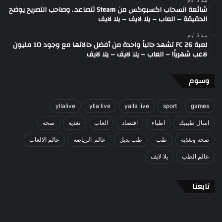
منذ 5 أيام
شائعة انسحاب اكسبوكس من Steam تتصاعد.. وصاحب التصريح يوضح
الحقيقة – العاب – يلا لايف – يلا لايف
منذ 5 أيام
لعبة FC 26 تشهد حالياً واحدة من أفضل حالاتها مع وجود 10 مليون
لاعب شهرياً! – العاب – يلا لايف – يلا لايف
وسوم
yllalive
ylla live
yalla live
sport
games
اسال طبيبك
اطباء
اقتصاد
العاب
تغذية
صحة
صحة وتغذية
طب
طب بديل
عالم_الرياضة
عالم الالعاب
عالم الطب
يلا لايف
تابعنا