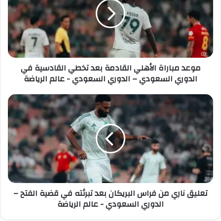
ل
د
إ
م
ل
ب
ك
ا
ت
ر
ر
ا
موعد مباراة الأهلي القادمة بعد تخطي القادسية في
و
ة
الدوري السعودي – الدوري السعودي - عالم الرياضة
ن
ا
ي
ل
أ
ت
ه
ع
ل
ل
ي
ي
ا
ق
ل
ن
ق
ا
ا
ر
د
ي
تعليق ناري من فراس البريكان بعد تبرئته في قضية الفتح –
م
م
الدوري السعودي - عالم الرياضة
ة
ن
ب
ف