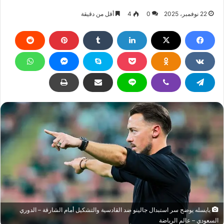
22 نوفمبر، 2025
0
4
أقل من دقيقة
يايسله يوضح سر استبدال جالينو ضد القادسية والتشكيل أمام الشارقة – الدوري
السعودي – عالم الرياضة