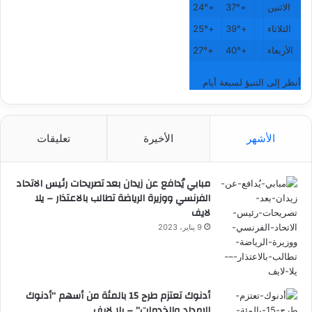
الاثنين
+
37°
+
24°
الثلاثاء
+
39°
+
25°
الأربعاء
+
40°
+
27°
أنظر إلى التنبؤ لسبعة أيام
الأشهر
الأخيرة
تعليقات
مبابي يُدافع عن زيدان بعد تصريحات رئيس الاتحاد
الفرنسي ووزيرة الرياضة تطالب بالاعتذار – يلا
لايف
9 يناير، 2023
أدنوك تعتزم طرح 15 بالمئة من أسهم “أدنوك
للإمداد والخدمات” – يلا لايف