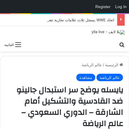
Register
Log In
اتحاد WWE يسجل ثلاث علامات تجارية تتعلق في الألعاب..هل هناك إعلان قريب! – العاب – يلا لايف – يلا لايف
بحث عن
القائمة
الرئيسية
/
عالم الرياضة
عالم الرياضة
مشاهدة
يايسله يوضح سر استبدال جالينو
ضد القادسية والتشكيل أمام
الشارقة – الدوري السعودي –
عالم الرياضة