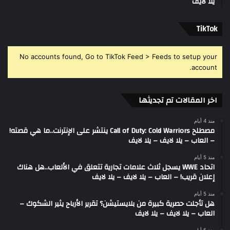
يلا لايف
‫TikTok
No accounts found, Go to TikTok Feed > Feeds to setup your
account.
اخر المقالات تم تجديثها
منذ 4 أيام
مصطلح Call of Duty: Cold Warriors ينتشر على الإنترنت..ما هي قصته!
– العاب – يلا لايف – يلا لايف
منذ 5 أيام
اتحاد WWE يسجل ثلاث علامات تجارية تتعلق في الألعاب..هل هناك
إعلان قريب! – العاب – يلا لايف – يلا لايف
منذ 5 أيام
هل تأجلت حصرية كبيرة من بلايستيشن؟ تقرير الأرباح يثير الشكوك –
العاب – يلا لايف – يلا لايف