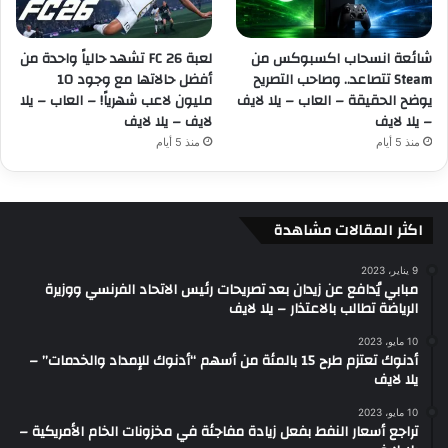
شائعة انسحاب اكسبوكس من
لعبة FC 26 تشهد حالياً واحدة من
Steam تتصاعد.. وصاحب التصريح
أفضل حالاتها مع وجود 10
يوضح الحقيقة – العاب – يلا لايف
مليون لاعب شهرياً! – العاب – يلا
– يلا لايف
لايف – يلا لايف
منذ 5 أيام
منذ 5 أيام
اكثر المقالات مشاهدة
9 يناير، 2023
مبابي يُدافع عن زيدان بعد تصريحات رئيس الاتحاد الفرنسي ووزيرة
الرياضة تطالب بالاعتذار – يلا لايف
10 مايو، 2023
أدنوك تعتزم طرح 15 بالمئة من أسهم “أدنوك للإمداد والخدمات” –
يلا لايف
10 مايو، 2023
تراجع أسعار النفط بفعل زيادة مفاجئة في مخزونات الخام الأمريكية –