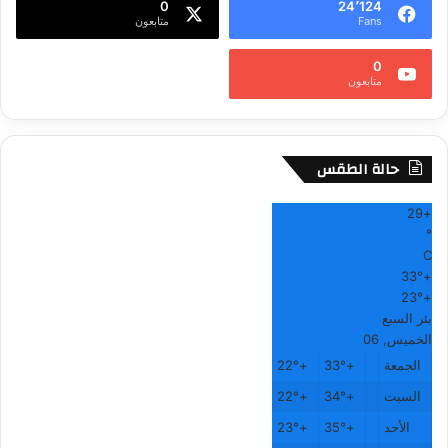
0
24٬124
Fans
متابعون
0
متابعون
حالة الطقس
29
+
°
C
33°
+
23°
+
بئر السبع
الخميس, 06
الجمعة
+
33°
+
22°
السبت
+
34°
+
22°
الأحد
+
35°
+
23°