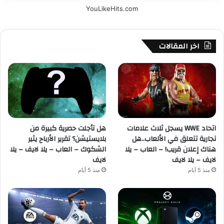
YouLikeHits.com
اخر المقالات
اتحاد WWE يسجل ثلاث علامات
هل تأجلت حصرية كبيرة من
تجارية تتعلق في الألعاب..هل
بلايستيشن؟ تقرير الأرباح يثير
هناك إعلان قريب! – العاب – يلا
الشكوك – العاب – يلا لايف – يلا
لايف – يلا لايف
لايف
منذ 5 أيام
منذ 5 أيام