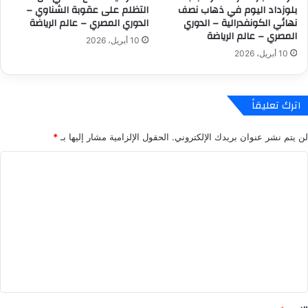
بلوزداد اليوم في ذهاب نصف
التظلم على عقوبة الشناوي –
ا
ق
نهائي الكونفدرالية – الدوري
الدوري المصري – عالم الرياضة
ل
ض
المصري – عالم الرياضة
10 أبريل، 2026
س
ي
10 أبريل، 2026
ع
ة
و
ا
د
ل
ي
ف
اترك تعليقاً
–
ت
ا
ح
لن يتم نشر عنوان بريدك الإلكتروني.
الحقول الإلزامية مشار إليها بـ
*
ل
–
د
ا
ا
و
ل
ل
ر
د
ي
و
ت
ا
ر
ع
ل
ي
س
ل
ا
ع
ل
ي
و
س
ق
د
ع
ي
و
*