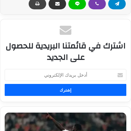
اشترك في قائمتنا البريدية للحصول
على الجديد
أ
د
خ
ل
ب
ر
ي
د
م
ك
و
ا
ع