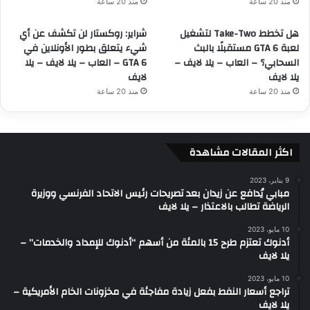
منذ 20 ساعة
منذ 20 ساعة
هل تخطط Take-Two لتشغيل
شراير: روكستار لن تكشف عن أي
لعبة GTA 6 مستقبلًا بالبث
شيء يتعلق بطور الأونلاين في
السحابي؟ – العاب – يلا لايف –
GTA 6 – العاب – يلا لايف – يلا
يلا لايف
لايف
منذ 20 ساعة
منذ 20 ساعة
اكثر المقالات مشاهدة
9 يناير، 2023
مبابي يُدافع عن زيدان بعد تصريحات رئيس الاتحاد الفرنسي ووزيرة
الرياضة تطالب بالاعتذار – يلا لايف
10 مايو، 2023
أدنوك تعتزم طرح 15 بالمئة من أسهم “أدنوك للإمداد والخدمات” –
يلا لايف
10 مايو، 2023
تراجع أسعار النفط بفعل زيادة مفاجئة في مخزونات الخام الأمريكية –
يلا لايف