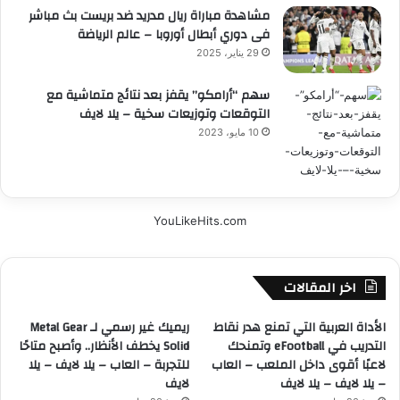
مشاهدة مباراة ريال مدريد ضد بريست بث مباشر
فى دوري أبطال أوروبا – عالم الرياضة
29 يناير، 2025
سهم “أرامكو” يقفز بعد نتائج متماشية مع
التوقعات وتوزيعات سخية – يلا لايف
10 مايو، 2023
YouLikeHits.com
اخر المقالات
الأداة العربية التي تمنع هدر نقاط
ريميك غير رسمي لـ Metal Gear
التدريب في eFootball وتمنحك
Solid يخطف الأنظار.. وأصبح متاحًا
لاعبًا أقوى داخل الملعب – العاب
للتجربة – العاب – يلا لايف – يلا
– يلا لايف – يلا لايف
لايف