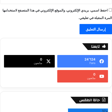
ع
ا
ا
ي
احفظ اسمي، بريدي الإلكتروني، والموقع الإلكتروني في هذا المتصفح لاستخدامها
ب
ف
–
المرة المقبلة في تعليقي.
ي
ل
ا
ل
ا
تابعنا
ي
ف
-
0
24٬124
ي
Fans
متابعون
ل
ا
0
متابعون
ل
ا
ي
ف
حالة الطقس
32
+