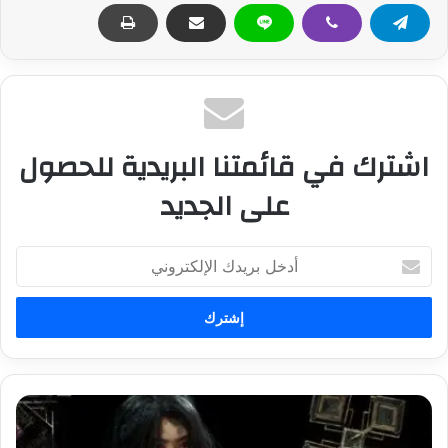
اشترك في قائمتنا البريدية للحصول
على الجديد
أ
د
خ
ل
ب
ر
ي
د
د
ك
ل
ا
ي