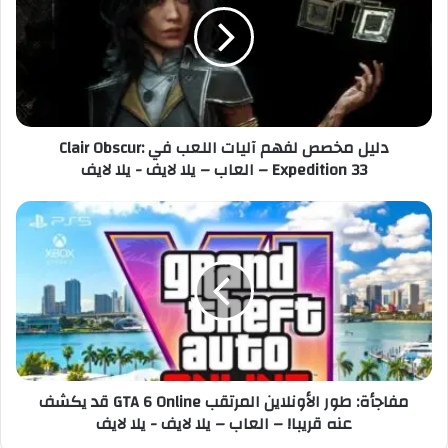
ل
ل
إ
م
ل
خ
ك
ص
ت
ص
ر
ل
دليل مخصص لفهم آليات اللعب في Clair Obscur:
و
ف
Expedition 33 – العاب – يلا لايف - يلا لايف
ن
ه
ي
م
آ
م
ل
ف
ي
ا
ا
ج
ت
أ
ا
ة
ل
:
ل
ط
ع
و
مفاجأة: طور الأونلاين المرتقب GTA 6 Online قد يكشف
ب
ر
عنه قريبا! – العاب – يلا لايف - يلا لايف
ف
ا
ي
ل