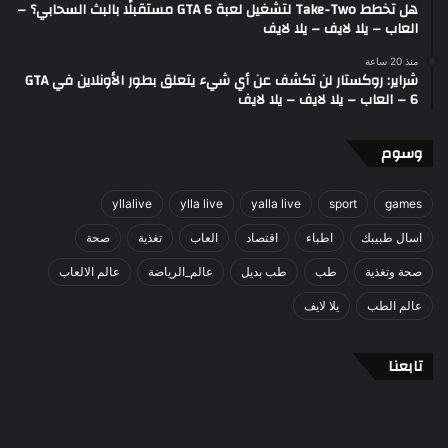
هل تخطط Take-Two لتشغيل لعبة GTA 6 مستقبلًا بالبث السحابي؟ –
العاب – يلا لايف – يلا لايف
منذ 20 ساعة
شراير: روكستار لن تكشف عن أي شيء يتعلق بطور الأونلاين في GTA
6 – العاب – يلا لايف – يلا لايف
وسوم
yllalive
ylla live
yalla live
sport
games
اسال طبيبك
اطباء
اقتصاد
العاب
تغذية
صحة
صحة وتغذية
طب
طب بديل
عالم_الرياضة
عالم الالعاب
عالم الطب
يلا لايف
تابعنا