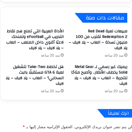
C
أ
l
و
مقالات ذات صلة
a
ن
i
ل
r
ا
مبيعات لعبة Red Dead
الأداة العربية التي تمنع هدر نقاط
O
ي
Redemption 2 تقترب من 100
التدريب في eFootball وتمنحك
b
مليون نسخة – العاب – يلا لايف –
لاعبًا أقوى داخل الملعب – العاب
ن
يلا لايف
– يلا لايف – يلا لايف
s
ا
c
ل
منذ 20 ساعة
منذ 20 ساعة
u
م
ريميك غير رسمي لـ Metal Gear
هل تخطط Take-Two لتشغيل
r
ر
Solid يخطف الأنظار.. وأصبح متاحًا
لعبة GTA 6 مستقبلًا بالبث
:
ت
للتجربة – العاب – يلا لايف – يلا
السحابي؟ – العاب – يلا لايف – يلا
E
ق
لايف
لايف
x
ب
p
G
منذ 20 ساعة
منذ 20 ساعة
e
T
d
A
i
6
اترك تعليقاً
t
O
i
n
لن يتم نشر عنوان بريدك الإلكتروني.
الحقول الإلزامية مشار إليها بـ
*
o
l