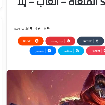
مشاريع Square Enix الملغاة – العاب – يلا
0
6
أقل من دقيقة
بينتيريست
‫Pocket
سكايب
ماسنجر