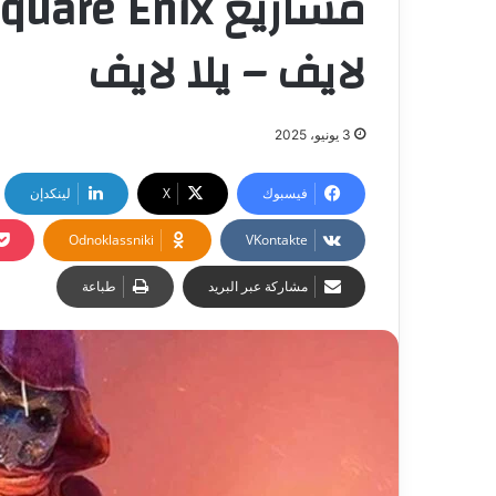
لايف – يلا لايف
3 يونيو، 2025
فيسبوك
‫X
لينكدإن
Odnoklassniki
مشاركة عبر البريد
طباعة