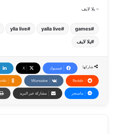
– يلا لايف
ylla live
yalla live
games
يلا لايف
شاركها
فيسبوك
‫X
niki
ماسنجر
مشاركة عبر البريد