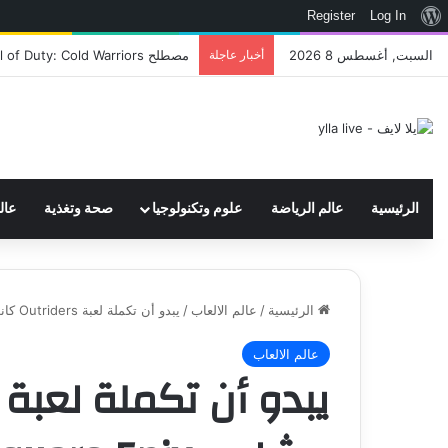
نبذة
Register
Log In
عن
السبت, أغسطس 8 2026
أخبار عاجلة
اتحاد WWE يسجل ثلاث علامات تجارية تتعلق في الألعاب..هل هناك إعلان قريب! – العاب – يلا لايف – يلا لايف
ووردبريس
الرئيسية
عالم الرياضة
علوم وتكنولوجيا
صحة وتغذية
عال
الرئيسية
/
عالم الالعاب
/
يبدو أن تكملة لعبة Outriders كانت أحد مشاريع Square Enix الملغاة – العاب – يلا لايف – يلا لايف
عالم الالعاب