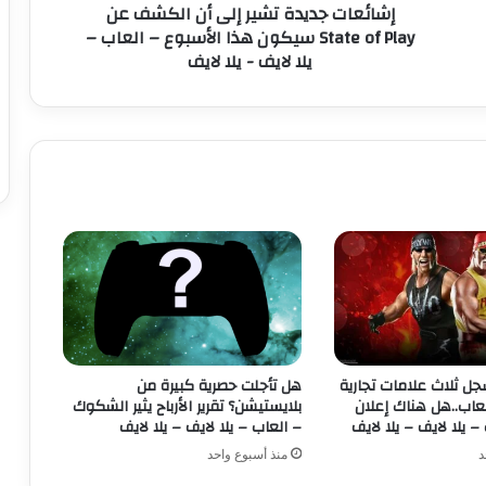
إشائعات جديدة تشير إلى أن الكشف عن
ي
State of Play سيكون هذا الأسبوع – العاب –
د
يلا لايف - يلا لايف
ة
ت
ش
ي
ر
إ
ل
ى
أ
ن
ا
ل
ك
ش
ف
د WWE يسجل ثلاث علامات تجارية
هل تأجلت حصرية كبيرة من
ع
عاب..هل هناك إعلان
بلايستيشن؟ تقرير الأرباح يثير الشكوك
ن
– يلا لايف – يلا لايف
– العاب – يلا لايف – يلا لايف
S
د
منذ أسبوع واحد
t