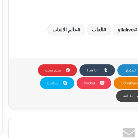
yllalive
العاب
عالم الالعاب
لينكدإن
بينتيريست
Odnoklass
‫Pocket
سكايب
طباعة