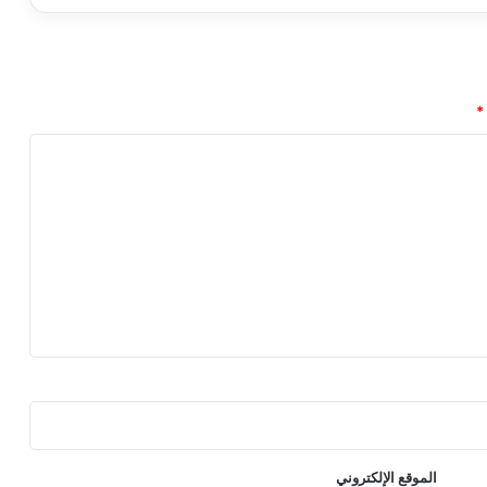
a
t
e
o
f
*
P
l
a
y
س
ي
ك
و
ن
ه
ذ
ا
ا
ل
أ
س
الموقع الإلكتروني
ب