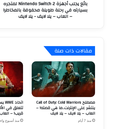
بائع يجلب أجهزة Nintendo Switch 2 لمتجره
ج
ي
بسيارته في رحلة طويلة محفوفة بالمخاطر!
ه
– العاب – يلا لايف - يلا لايف
ز
ة
N
i
n
t
مقالات ذات صلة
e
n
d
o
S
w
i
t
c
مصطلح Call of Duty: Cold Warriors
اتحا
h
ينتشر على الإنترنت..ما هي قصته! –
تتعلق في الأل
2
العاب – يلا لايف – يلا لايف
قريب! – العاب 
ل
منذ 7 أيام
منذ أسبوع واح
م