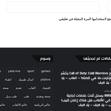
و
ع
–
ح لاستخدامها المرة المقبلة في تعليقي.
ا
ل
ع
ا
ب
–
ي
ل
قالات تم تجديثها
وسوم
ا
ل
e
yalla live
sport
games
ا
مصطلح Call of Duty: Cold Warriors ينتشر
إنترنت..ما هي قصته! – العاب – يلا
ي
yllalive
اسال طبيبك
اطباء
يلا لايف
ف
-
اقتصاد
العاب
تغذية
صحة
ع واحد
ي
اتحاد WWE يسجل ثلاث علامات تجارية
صحة وتغذية
طب
طب بديل
ل
في الألعاب..هل هناك إعلان قريب!
ا
 – يلا لايف – يلا لايف
عالم_الرياضة
عالم الالعاب
عالم
ل