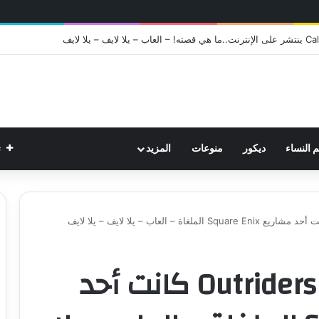
ت
م النساء
ديكور
منوعات
المزيد
يبدو أن تكملة لعبة Outriders كانت أحد