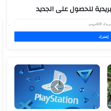
ريدية للحصول على الجديد
إ
ش
ا
ئ
ع
ا
ت
ج
د