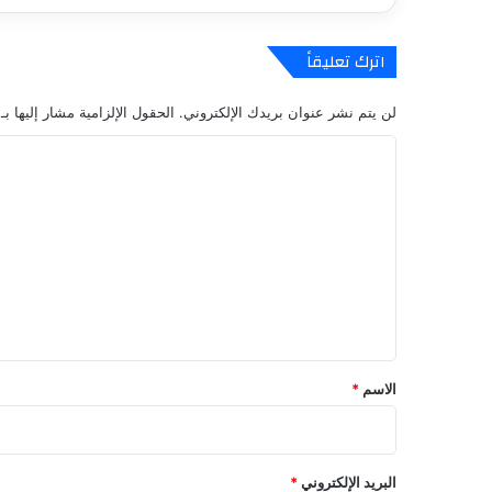
ت
ج
ر
اترك تعليقاً
ه
ب
لن يتم نشر عنوان بريدك الإلكتروني.
الحقول الإلزامية مشار إليها بـ
س
ي
ا
ا
ل
ر
ت
ت
ه
ع
ف
ي
ل
ر
ي
ح
ق
ل
ة
*
الاسم
*
ط
و
ي
ل
البريد الإلكتروني
*
ة