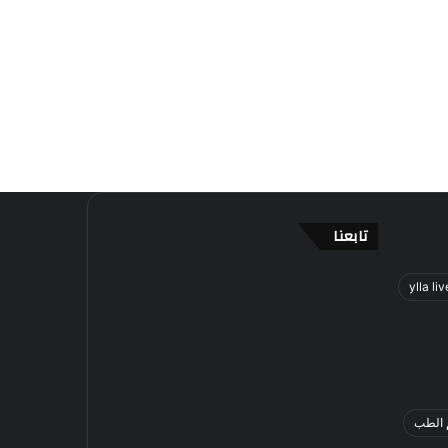
تابعنا
ylla liv
 الطب