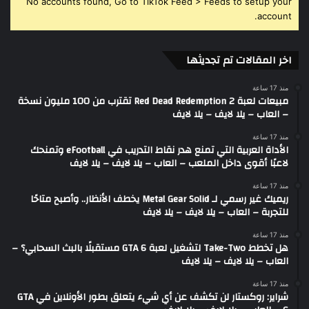
No accounts found, Go to TikTok Feed > Feeds to setup your
account.
اخر المقالات تم تجديثها
منذ 17 ساعة
مبيعات لعبة Red Dead Redemption 2 تقترب من 100 مليون نسخة
– العاب – يلا لايف – يلا لايف
منذ 17 ساعة
الأداة العربية التي تمنع هدر نقاط التدريب في eFootball وتمنحك
لاعبًا أقوى داخل الملعب – العاب – يلا لايف – يلا لايف
منذ 17 ساعة
ريميك غير رسمي لـ Metal Gear Solid يخطف الأنظار.. وأصبح متاحًا
للتجربة – العاب – يلا لايف – يلا لايف
منذ 17 ساعة
هل تخطط Take-Two لتشغيل لعبة GTA 6 مستقبلًا بالبث السحابي؟ –
العاب – يلا لايف – يلا لايف
منذ 17 ساعة
شراير: روكستار لن تكشف عن أي شيء يتعلق بطور الأونلاين في GTA