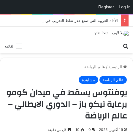
Register
Log In
الأداة العربية التي تمنع هدر نقاط التدريب في eFootball وتمنحك لاعبًا أقوى داخل الملعب – العاب – يلا لايف – يلا لايف
بحث عن
القائمة
الرئيسية
/
عالم الرياضة
عالم الرياضة
مشاهدة
يوفنتوس يسقط في ميدان كومو
برعاية نيكو باز – الدوري الايطالي –
عالم الرياضة
19 أكتوبر، 2025
0
10
أقل من دقيقة