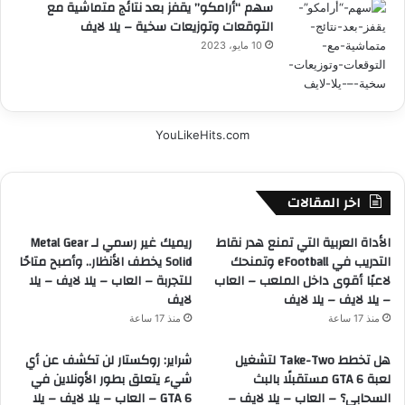
سهم “أرامكو” يقفز بعد نتائج متماشية مع
التوقعات وتوزيعات سخية – يلا لايف
10 مايو، 2023
YouLikeHits.com
اخر المقالات
الأداة العربية التي تمنع هدر نقاط
ريميك غير رسمي لـ Metal Gear
التدريب في eFootball وتمنحك
Solid يخطف الأنظار.. وأصبح متاحًا
لاعبًا أقوى داخل الملعب – العاب
للتجربة – العاب – يلا لايف – يلا
– يلا لايف – يلا لايف
لايف
منذ 17 ساعة
منذ 17 ساعة
هل تخطط Take-Two لتشغيل
شراير: روكستار لن تكشف عن أي
لعبة GTA 6 مستقبلًا بالبث
شيء يتعلق بطور الأونلاين في
السحابي؟ – العاب – يلا لايف –
GTA 6 – العاب – يلا لايف – يلا