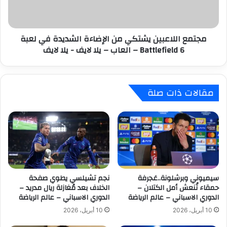
ك
ل
ا
ل
ن
ا
مجتمع اللاعبين يشتكي من الإضاءة الشديدة في لعبة
ع
ع
Battlefield 6 – العاب – يلا لايف - يلا لايف
ل
ب
ى
ي
و
ن
ش
ي
مقالات ذات صلة
ك
ش
ا
ت
ل
ك
ح
ي
ر
م
م
ن
ا
ا
ن
ل
م
سيميوني وبرشلونة..عَجرفة
نجم تشيلسي يطوي صفحة
إ
حمقاء تُنعش أمل الكتلان –
الخلاف بعد مُغازلة ريال مدريد –
ن
ض
الدوري الاسباني – عالم الرياضة
الدوري الاسباني – عالم الرياضة
ا
ا
ل
ء
10 أبريل، 2026
10 أبريل، 2026
م
ة