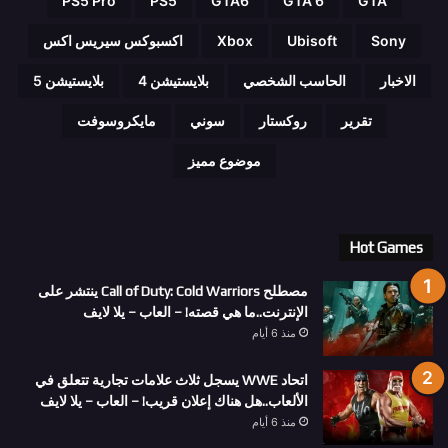
PS5 Pro
PS5
GTA6
GTA 6
GTA
Sony
Ubisoft
Xbox
اكسبوكس سيريس اكس
الاخبار
الحاسب الشخصي
بلايستيشن 4
بلايستيشن 5
تقرير
روكستار
سوني
مايكروسوفت
موضوع مميز
Hot Games
مصطلح Call of Duty: Cold Warriors ينتشر على
الإنترنت..ما هي قصته! – العاب – يلا لايف
منذ 6 أيام
اتحاد WWE يسجل ثلاث علامات تجارية تتعلق في
الألعاب..هل هناك إعلان قريب! – العاب – يلا لايف
منذ 6 أيام