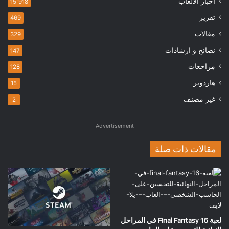
أخبار الالعاب
15٬918
تقرير
469
مقالات
329
نصائح و ارشادات
147
مراجعات
128
هاردوير
15
غير مصنف
2
Advertisement
مقالات ذات صلة
لعبة Final Fantasy 16 في المراحل