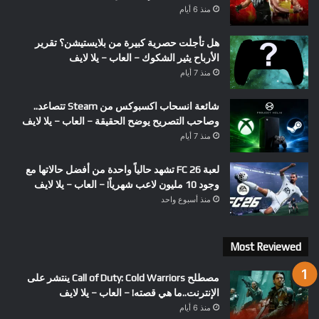
منذ 6 أيام
هل تأجلت حصرية كبيرة من بلايستيشن؟ تقرير
الأرباح يثير الشكوك – العاب – يلا لايف
منذ 7 أيام
شائعة انسحاب اكسبوكس من Steam تتصاعد..
وصاحب التصريح يوضح الحقيقة – العاب – يلا لايف
منذ 7 أيام
لعبة FC 26 تشهد حالياً واحدة من أفضل حالاتها مع
وجود 10 مليون لاعب شهرياً! – العاب – يلا لايف
منذ أسبوع واحد
Most Reviewed
مصطلح Call of Duty: Cold Warriors ينتشر على
الإنترنت..ما هي قصته! – العاب – يلا لايف
منذ 6 أيام