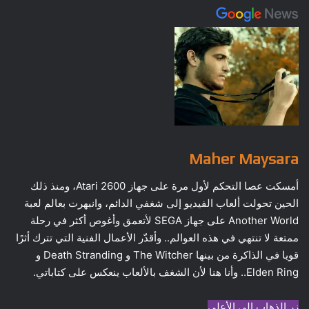
Maher Maysara
أمسكت عصا التحكم لأول مرة على جهاز Atari 2600، ومنذ ذلك
الحين تحولت ألعاب الفيديو إلى شغفي الدائم، وانبهرت بعالم لعبة
Another World على جهاز SEGA لأتعمق وأغوص أكثر في رحلة
ممتعة لا تنتهي في هذه العوالم.. وأقدّر الأعمال الفنية التي تترك أثرًا
قويا في الذاكرة من بينها The Witcher و Death Stranding و
Elden Ring.. وأنا هنا لأن الشغف بالألعاب ينعكس على كتاباتي.
زر الذهاب إلى الأعلى