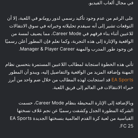
في مجال ألعاب الفيديو.
على الرغم من عدم وجود تأكيد رسمي لدور
رومانو
في اللعبة، إلا أن
التوقعات تشير إلى أنه سيقدم تحليلاته وخبراته في سوق الانتقالات
للاعبين أثناء بناء فرقهم في Career Mode، مما يضيف لمسة من
الواقعية والإثارة إلى هذه التجربة، وكما نعلم فإن المطور أعلن رسميًا
عن وجود طور المدرب والمهنة Manager & Player Career.
تأتي هذه الخطوة استجابة لمطالب اللاعبين المستمرة بتحسين نظام
المهنة وإضافة المزيد من الواقعية والتفاصيل إليه، ويبدو أن المطور
EA Sports
قد استجابت لهذه المطالب من خلال ضم واحد من أبرز
خبراء الانتقالات في العالم إلى فريق اللعبة.
وبالإضافة إلى الإثارة المحيطة بنظام Career Mode، حسمت
الشركة المطورة الجدل وكشفت رسميًا عن نجم غلاف نسختها
القياسية من لعبة كرة القدم العالمية بنسختها الجديدة EA Sports
FC 25.