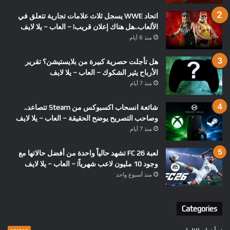
اتحاد WWE يسجل ثلاث علامات تجارية تتعلق في
الألعاب..هل هناك إعلان قريب! – العاب – يلا لايف
منذ 6 أيام
هل تأجلت حصرية كبيرة من بلايستيشن؟ تقرير
الأرباح يثير الشكوك – العاب – يلا لايف
منذ 7 أيام
شائعة انسحاب اكسبوكس من Steam تتصاعد..
وصاحب التصريح يوضح الحقيقة – العاب – يلا لايف
منذ 7 أيام
لعبة FC 26 تشهد حالياً واحدة من أفضل حالاتها مع
وجود 10 مليون لاعب شهرياً! – العاب – يلا لايف
منذ أسبوع واحد
Categories