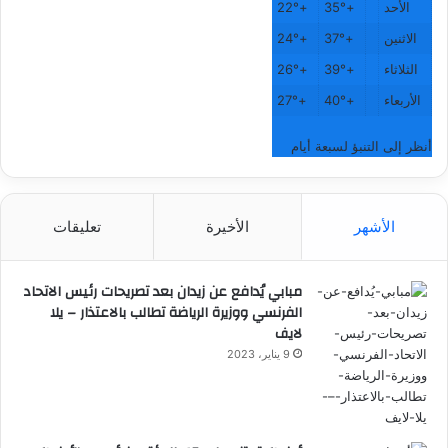
الأحد
+
35°
+
22°
الاثنين
+
37°
+
24°
الثلاثاء
+
39°
+
26°
الأربعاء
+
40°
+
27°
أنظر إلى التنبؤ لسبعة أيام
الأشهر
الأخيرة
تعليقات
مبابي يُدافع عن زيدان بعد تصريحات رئيس الاتحاد
الفرنسي ووزيرة الرياضة تطالب بالاعتذار – يلا
لايف
9 يناير، 2023