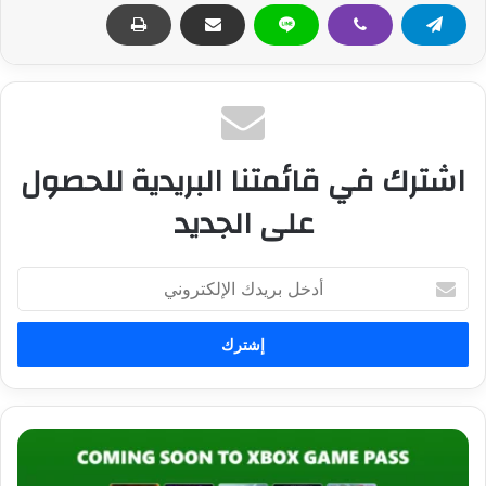
اشترك في قائمتنا البريدية للحصول
على الجديد
أ
د
خ
ل
ب
ر
ي
د
ا
ك
ل
ا
ك