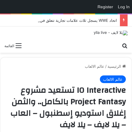
Register
Log In
اتحاد WWE يسجل ثلاث علامات تجارية تتعلق في الألعاب..هل هناك إعلان قريب! – العاب – يلا لايف – يلا لايف
بحث عن
القائمة
الرئيسية
/
عالم الالعاب
عالم الالعاب
IO Interactive تستعيد مشروع
Project Fantasy بالكامل.. والثمن
إغلاق استوديو إسطنبول – العاب
– يلا لايف – يلا لايف