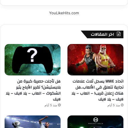
YouLikeHits.com
اخر المقالات
اتحاد WWE يسجل ثلاث علامات
هل تأجلت حصرية كبيرة من
تجارية تتعلق في الألعاب..هل
بلايستيشن؟ تقرير الأرباح يثير
هناك إعلان قريب! – العاب – يلا
الشكوك – العاب – يلا لايف – يلا
لايف – يلا لايف
لايف
منذ 5 أيام
منذ 5 أيام