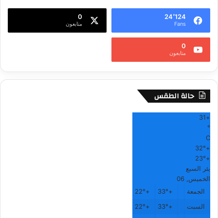
0
24٬124
Fans
متابعون
0
متابعون
حالة الطقس
31
+
°
C
32°
+
23°
+
بئر السبع
الخميس, 06
الجمعة
+
33°
+
22°
السبت
+
33°
+
22°