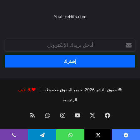
YouLikeHits.com
أدخل
بريدك
الإلكتروني
© حقوق النشر 2026، جميع الحقوق محفوظة |
يلا لايف
الرئيسية
فيسبوك
‫X
‫YouTube
انستقرام
واتساب
ملخص
الموقع