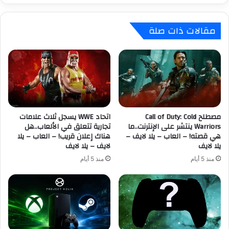
ب
s
X
i
مقالات ذات صلة
b
d
o
i
x
a
G
n
a
ي
m
ن
e
ت
P
ق
a
مصطلح Call of Duty: Cold
اتحاد WWE يسجل ثلاث علامات
د
Warriors ينتشر على الإنترنت..ما
تجارية تتعلق في الألعاب..هل
s
ت
هي قصته! – العاب – يلا لايف –
هناك إعلان قريب! – العاب – يلا
s
س
يلا لايف
لايف – يلا لايف
ل
ر
ش
ي
منذ 5 أيام
منذ 5 أيام
ه
ح
ر
ا
ي
ت
و
م
ل
ا
ي
ي