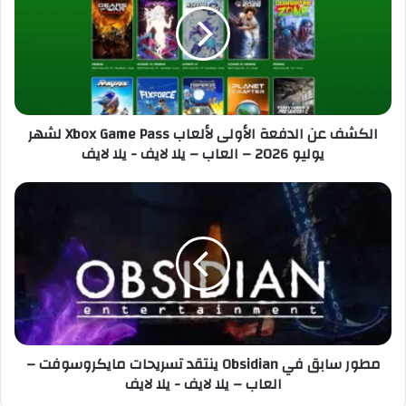
ل
ش
إ
ف
ل
ع
ك
ن
ت
ا
ر
ل
الكشف عن الدفعة الأولى لألعاب Xbox Game Pass لشهر
و
د
يوليو 2026 – العاب – يلا لايف - يلا لايف
ن
ف
ي
ع
ة
م
ا
ط
ل
و
أ
ر
و
س
ل
ا
ى
ب
ل
ق
أ
ف
مطور سابق في Obsidian ينتقد تسريحات مايكروسوفت –
ل
ي
العاب – يلا لايف - يلا لايف
ع
O
ا
b