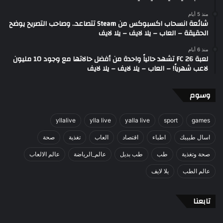
منذ 5 أيام
شائعة انسحاب اكسبوكس من Steam تتصاعد.. وصاحب التصريح يوضح
الحقيقة – العاب – يلا لايف – يلا لايف
منذ 6 أيام
لعبة FC 26 تشهد حالياً واحدة من أفضل حالاتها مع وجود 10 مليون
لاعب شهرياً! – العاب – يلا لايف – يلا لايف
وسوم
yllalive
ylla live
yalla live
sport
games
اسال طبيبك
اطباء
اقتصاد
العاب
تغذية
صحة
صحة وتغذية
طب
طب بديل
عالم_الرياضة
عالم الالعاب
عالم الطب
يلا لايف
تابعنا