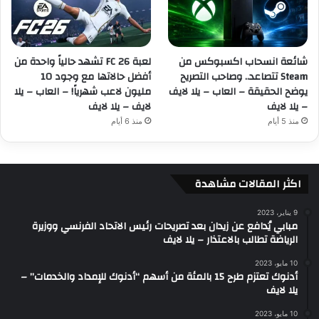
شائعة انسحاب اكسبوكس من
لعبة FC 26 تشهد حالياً واحدة من
Steam تتصاعد.. وصاحب التصريح
أفضل حالاتها مع وجود 10
يوضح الحقيقة – العاب – يلا لايف
مليون لاعب شهرياً! – العاب – يلا
– يلا لايف
لايف – يلا لايف
منذ 5 أيام
منذ 6 أيام
اكثر المقالات مشاهدة
9 يناير، 2023
مبابي يُدافع عن زيدان بعد تصريحات رئيس الاتحاد الفرنسي ووزيرة
الرياضة تطالب بالاعتذار – يلا لايف
10 مايو، 2023
أدنوك تعتزم طرح 15 بالمئة من أسهم “أدنوك للإمداد والخدمات” –
يلا لايف
10 مايو، 2023