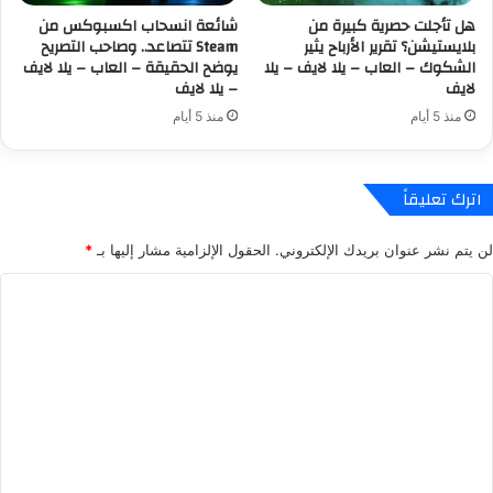
و
ك
هل تأجلت حصرية كبيرة من
شائعة انسحاب اكسبوكس من
2
ر
بلايستيشن؟ تقرير الأرباح يثير
Steam تتصاعد.. وصاحب التصريح
0
و
الشكوك – العاب – يلا لايف – يلا
يوضح الحقيقة – العاب – يلا لايف
2
س
لايف
– يلا لايف
6
و
منذ 5 أيام
منذ 5 أيام
–
ف
ا
ت
ل
–
ع
ا
اترك تعليقاً
ا
ل
ب
ع
لن يتم نشر عنوان بريدك الإلكتروني.
الحقول الإلزامية مشار إليها بـ
*
–
ا
ي
ب
ا
ل
–
ل
ا
ي
ل
ل
ت
ا
ا
ع
ي
ل
ل
ف
ا
-
ي
ي
ي
ف
ق
ل