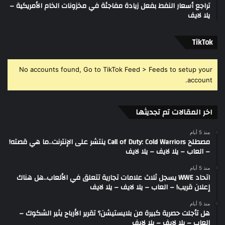
تراجع أسعار النفط بفعل زيادة مفاجئة في مخزونات الخام الأمريكية –
يلا لايف
‫TikTok
No accounts found, Go to TikTok Feed > Feeds to setup your
account.
اخر المقالات تم تجديثها
منذ 5 أيام
مصطلح Call of Duty: Cold Warriors ينتشر على الإنترنت..ما هي قصته!
– العاب – يلا لايف – يلا لايف
منذ 5 أيام
اتحاد WWE يسجل ثلاث علامات تجارية تتعلق في الألعاب..هل هناك
إعلان قريب! – العاب – يلا لايف – يلا لايف
منذ 5 أيام
هل تأجلت حصرية كبيرة من بلايستيشن؟ تقرير الأرباح يثير الشكوك –
العاب – يلا لايف – يلا لايف